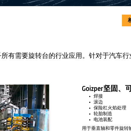
需要旋转台的行业应用。针对于汽车行业，GOIZ
Goizper坚
焊接
滚边
保险杠火焰处理
轮胎制造
电池装配
用于垂直轴和零件旋转