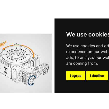
We use cookie
We use cookies and oth
experience on our webs
ads, to analyze our web
are coming from.
I agree
I decline
分度台（往复式）
机械式分度台（多工位）
PGI