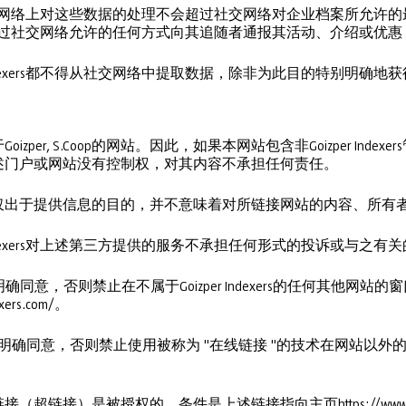
ers在上述每个网络上对这些数据的处理不会超过社交网络对企业档案所
exers可以通过社交网络允许的任何方式向其追随者通报其活动、介绍
 Indexers都不得从社交网络中提取数据，除非为此目的特别明确地获
zper, S.Coop的网站。因此，如果本网站包含非Goizper Ind
述门户或网站没有控制权，对其内容不承担任何责任。
仅出于提供信息的目的，并不意味着对所链接网站的内容、所有
 Indexers对上述第三方提供的服务不承担任何形式的投诉或与之
oop的明确同意，否则禁止在不属于Goizper Indexers的任何其他网
exers.com/。
. Coop.的明确同意，否则禁止使用被称为 "在线链接 "的技术在网
链接）是被授权的，条件是上述链接指向主页https://www.goizp