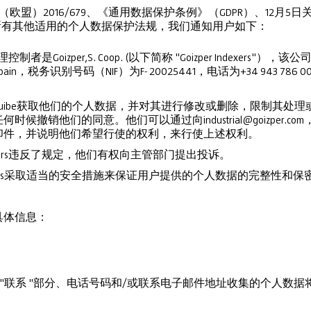
例（欧盟）2016/679、《通用数据保护条例》（GDPR）、12
以及所有其他适用的个人数据保护法规，我们通知用户如下：
oizper,S. Coop. (以下简称 "Goizper Indexers"），该公司的注
zkoa) - Spain，税务识别号码（NIF）为F- 20025441，电话为+34 943
从Gruibe获取他们的个人数据，并对其进行修改或删除，限制其
候撤销他们的同意。他们可以通过向industrial@goizper.
印件，并说明他们希望行使的权利，来行使上述权利。
ndexers违反了规定，他们有权向主管部门提出投诉。
 Indexers采取适当的安全措施来保证用户提供的个人数据的完整性和
具体信息：
的 "联系 "部分、电话号码和/或联系电子邮件地址收集的个人数