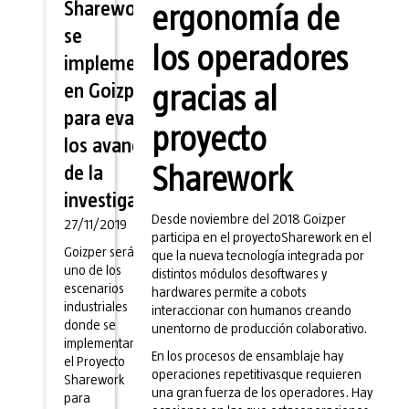
Sharework
ergonomía de
se
los operadores
implementa
en Goizper
gracias al
para evaluar
proyecto
los avances
de la
Sharework
investigación
Desde noviembre del 2018 Goizper
27/11/2019
participa en el proyectoSharework en el
Goizper será
que la nueva tecnología integrada por
uno de los
distintos módulos desoftwares y
escenarios
hardwares permite a cobots
industriales
interaccionar con humanos creando
donde se
unentorno de producción colaborativo.
implementará
En los procesos de ensamblaje hay
el Proyecto
operaciones repetitivasque requieren
Sharework
una gran fuerza de los operadores. Hay
para