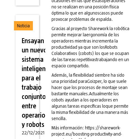
ocasiones en las que estasoperaciones
no se realizan en una posición física
óptima lo que en algunoscasos puede
provocar problemas de espalda.
Noticia
Gracias al proyecto Sharework la robótica
permite mejorar laergonomía de los
Ensayan
operadores mientras incrementa la
productividad ya que son losRobots
un nuevo
Colaborativos (cobots) los que se ocupan
sistema
de las tareas repetitivastrabajando en un
espacio compartido.
inteligente
Además, la flexibilidad siembre ha sido
para el
una prioridad paraGoizper, lo que suele
trabajo
hacer que los procesos de montaje sean
bastante manuales.Actualmente los
conjunto
cobots ayudan a los operadores en
entre
algunas tareas específicas loque permite
la misma flexibilidad de una manera más
operarios
sencilla.
y robots
Más información: https://sharework-
22/12/2021
project.eu/boosting-productivity-and-