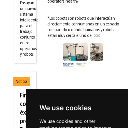
operators-health/
Ensayan
un nuevo
sistema
*Los cobots son robots que interactúan
inteligente
directamente conhumanos en un espacio
para el
compartido o donde humanos y robots
trabajo
están muy cerca eluno del otro.
conjunto
entre
operarios
y robots
Noticia
Finaliza
con gran
We use cookies
éxito el
proyecto
We use cookies and other