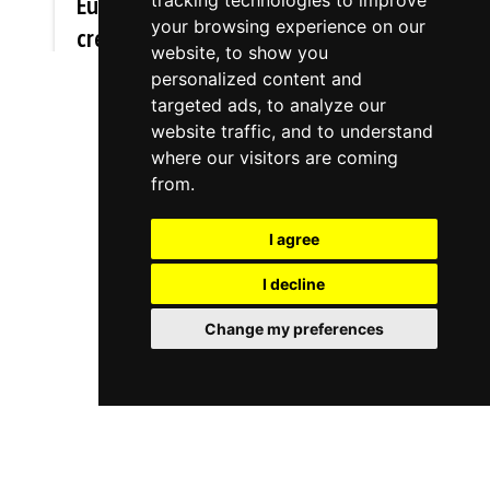
tracking technologies to improve
Europeo
your browsing experience on our
crema para
website, to show you
prevenir
personalized content and
averías en
targeted ads, to analyze our
website traffic, and to understand
la
where our visitors are coming
maquinaria
from.
industrial
6/3/2018
I agree
Goizper
I decline
Industrial
como
Change my preferences
empresa
integrante
del
proyecto
CREMA
ofrece
sistemas
de control