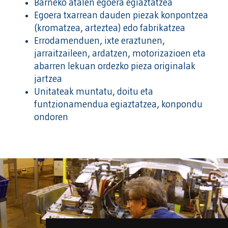
Barneko atalen egoera egiaztatzea
Egoera txarrean dauden piezak konpontzea
(kromatzea, arteztea) edo fabrikatzea
Errodamenduen, ixte eraztunen,
jarraitzaileen, ardatzen, motorizazioen eta
abarren lekuan ordezko pieza originalak
jartzea
Unitateak muntatu, doitu eta
funtzionamendua egiaztatzea, konpondu
ondoren