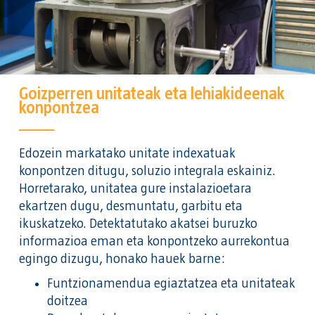
Goizperren unitateak eta lehiakideenak
konpontzea
Edozein markatako unitate indexatuak
konpontzen ditugu, soluzio integrala eskainiz.
Horretarako, unitatea gure instalazioetara
ekartzen dugu, desmuntatu, garbitu eta
ikuskatzeko. Detektatutako akatsei buruzko
informazioa eman eta konpontzeko aurrekontua
egingo dizugu, honako hauek barne:
Funtzionamendua egiaztatzea eta unitateak
doitzea