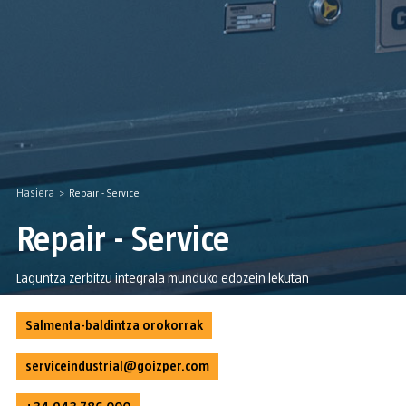
Hasiera
>
Repair - Service
Repair - Service
Laguntza zerbitzu integrala munduko edozein lekutan
Salmenta-baldintza orokorrak
serviceindustrial@goizper.com