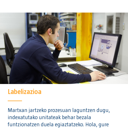
Labelizazioa
Martxan jartzeko prozesuan laguntzen dugu,
indexatutako unitateak behar bezala
funtzionatzen duela egiaztatzeko. Hola, gure