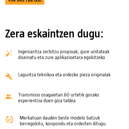
+34 943 786 000
Zera eskaintzen dugu:
Ingeniaritza zerbitzu propioak, gure unitateak
diseinatu eta zure aplikazioetara egokitzeko
Laguntza teknikoa eta ordezko pieza originalak
Transmisio osagaietan 60 urtetik gorako
esperientzia duen giza taldea
Merkatuan dauden beste modelo batzuk
berregokitu, konpondu eta ordezten ditugu.