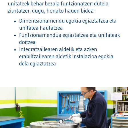
unitateek behar bezala funtzionatzen dutela
ziurtatzen dugu, honako hauen bidez:
Dimentsionamendu egokia egiaztatzea eta
unitatea hautatzea
Funtzionamendua egiaztatzea eta unitateak
doitzea
Integratzailearen aldetik eta azken
erabiltzailearen aldetik instalazioa egokia
dela egiaztatzea