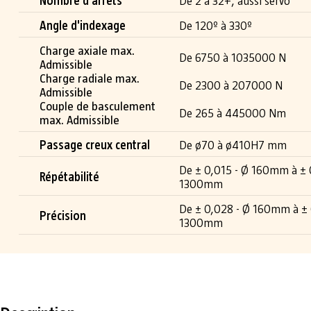
Nombre d'arrêts
De 2 à 32+, aussi servo
Angle d'indexage
De 120º à 330º
Charge axiale max.
De 6750 à 1035000 N
Admissible
Charge radiale max.
De 2300 à 207000 N
Admissible
Couple de basculement
De 265 à 445000 Nm
max. Admissible
Passage creux central
De ø70 à ø410H7 mm
De ± 0,015 - Ø 160mm à ± 
Répétabilité
1300mm
De ± 0,028 - Ø 160mm à ± 
Précision
1300mm