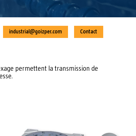
industrial@goizper.com
Contact
dexage permettent la transmission de
esse.