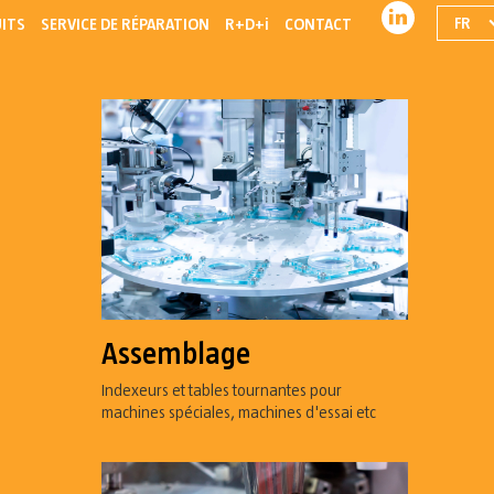
FR
ITS
SERVICE DE RÉPARATION
R+D+i
CONTACT
Assemblage
Indexeurs et tables tournantes pour
machines spéciales, machines d'essai etc